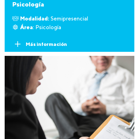
Psicología
Modalidad:
Semipresencial
Área
: Psicología
Más información