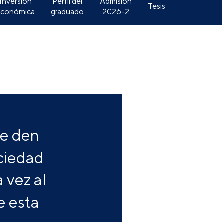
Inversión
Perfil del
Admisión
Tesis
económica
graduado
2026-2
ue den
ociedad
 vez al
e esta