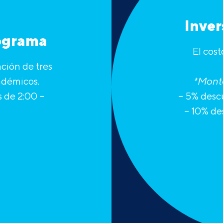
Inve
rograma
El cost
ción de tres
adémicos.
*Monto
s de 2:00 –
– 5% desc
– 10% d