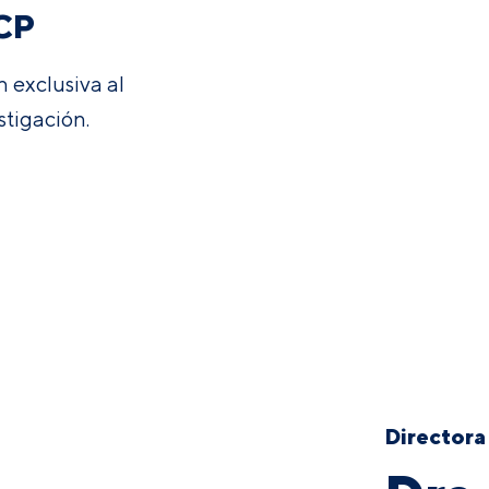
CP
 exclusiva al
stigación.
Directora