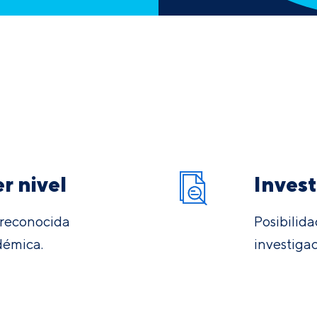
r nivel
Inves
 reconocida
Posibilida
démica.
investiga