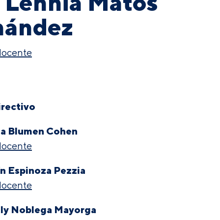
. Lennia Matos
nández
 docente
rectivo
la Blumen Cohen
 docente
ín Espinoza Pezzia
 docente
aly Noblega Mayorga