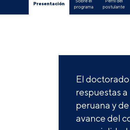
Sobre el
Perfil del
Presentación
programa
postulante
El doctorado
respuestas a
peruana y de 
avance del co