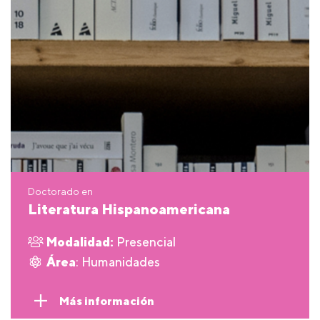
Doctorado en
Literatura Hispanoamericana
Modalidad:
Presencial
Área
: Humanidades
Más información