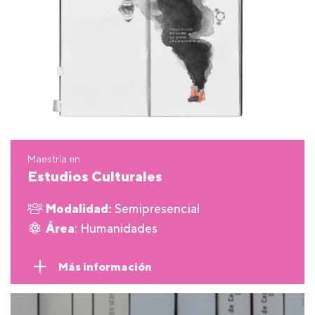
Maestría en
Estudios Culturales
Modalidad:
Semipresencial
Área
: Humanidades
Más información