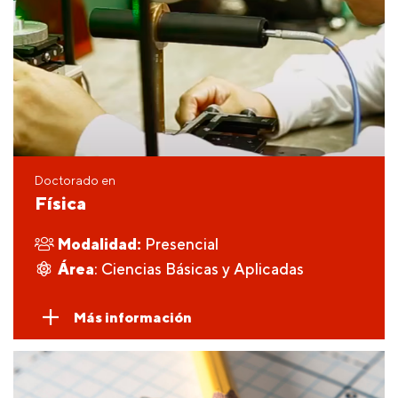
Doctorado en
Física
Modalidad:
Presencial
Área
: Ciencias Básicas y Aplicadas
Más información