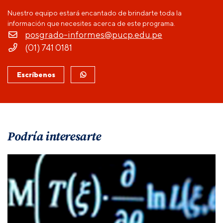
Nuestro equipo estará encantado de brindarte toda la
información que necesites acerca de este programa.
posgrado-informes@pucp.edu.pe
(01) 741 0181
Escríbenos
Podría interesarte