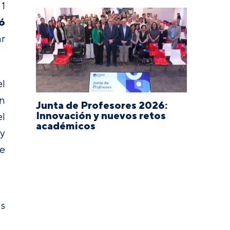
 1
tó
ar
el
ón
Junta de Profesores 2026:
Innovación y nuevos retos
el
académicos
 y
de
as