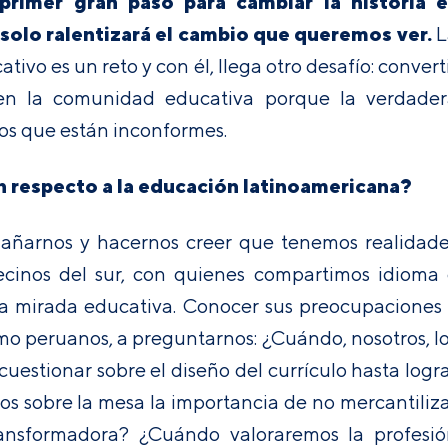
 primer gran paso para cambiar la historia e
solo ralentizará el cambio que queremos ver.
L
tivo es un reto y con él, llega otro desafío: convert
 en la comunidad educativa porque la verdader
os que están inconformes.
n respecto a la educación latinoamericana?
gañarnos y hacernos creer que tenemos realidad
vecinos del sur, con quienes compartimos idioma
 la mirada educativa. Conocer sus preocupaciones
mo peruanos, a preguntarnos: ¿Cuándo, nosotros, l
estionar sobre el diseño del currículo hasta logr
s sobre la mesa la importancia de no mercantiliz
ransformadora? ¿Cuándo valoraremos la profesi