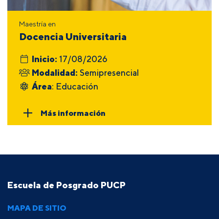
Maestría en
Docencia Universitaria
Inicio:
17/08/2026
Modalidad:
Semipresencial
Área
: Educación
Más información
Escuela de Posgrado PUCP
MAPA DE SITIO