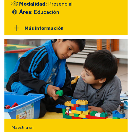
Modalidad:
Presencial
Área
: Educación
Más información
Maestría en