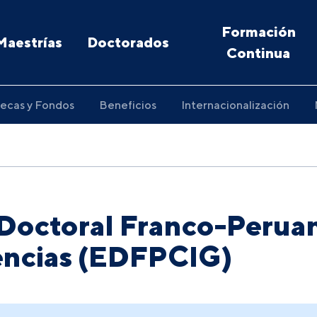
Formación
Maestrías
Doctorados
Continua
ecas y Fondos
Beneficios
Internacionalización
 Doctoral Franco-Peruan
iencias (EDFPCIG)