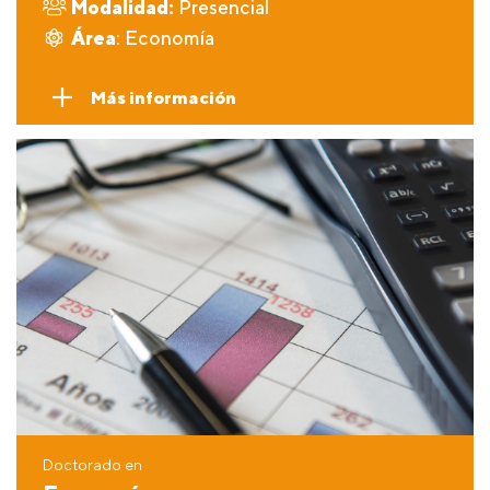
Modalidad:
Presencial
Área
: Economía
Más información
Doctorado en