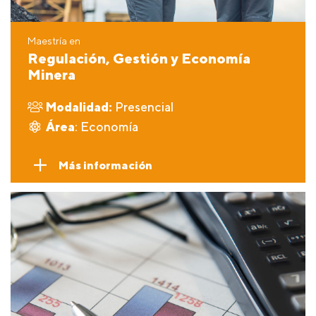
Maestría en
Regulación, Gestión y Economía
Minera
Modalidad:
Presencial
Área
: Economía
Más información