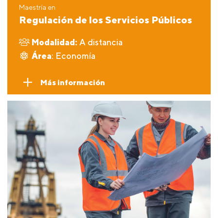
Maestría en
Regulación de los Servicios Públicos
Modalidad:
A distancia
Área
: Economía
Más información