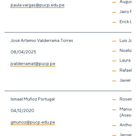
Augusto
paula.vargas@pucp.edu.pe
Jairo Fl
Erick La
José Artemio Valderrama Torres
Luis Jav
Noelia B
08/04/2025
Laura Ju
jvalderramat@pucp.pe
Rafael 
Javier O
Ismael Muñoz Portugal
Rosemar
Manuel 
04/12/2020
(Asesor
gmunoz@pucp.edu.pe
Anthony
Jeroen 