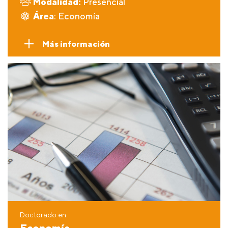
Modalidad:
Presencial
Área
: Economía
Más información
Doctorado en
Economía