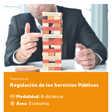
Maestría en
Regulación de los Servicios Públicos
Modalidad:
A distancia
Área
: Economía