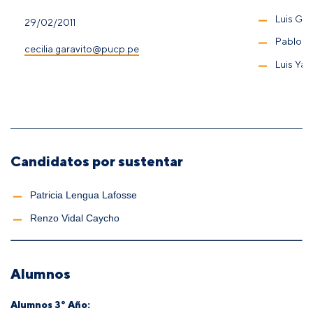
Luis Gar
29/02/2011
Pablo C
cecilia.garavito@pucp.pe
Luis Ya
Candidatos por sustentar
Patricia Lengua Lafosse
Renzo Vidal Caycho
Alumnos
Alumnos 3º Año: