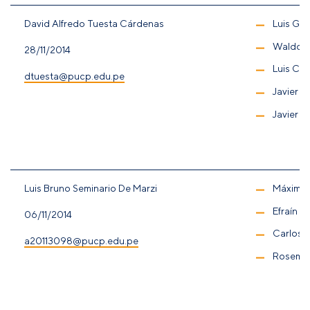
David Alfredo Tuesta Cárdenas
Luis Gar
Waldo 
28/11/2014
Luis Ca
dtuesta@pucp.edu.pe
Javier 
Javier O
Luis Bruno Seminario De Marzi
Máximo
Efraín G
06/11/2014
Carlos 
a20113098@pucp.edu.pe
Rosemar