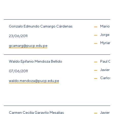
Gonzalo Edmundo Camargo Cárdenas
Mario Te
Jorge R
23/06/2011
Myriam 
gcamarg@pucp.edu.pe
Waldo Epifanio Mendoza Bellido
Paul Cas
Javier Ig
07/06/2011
Carlos U
waldo.mendoza@pucp.edu.pe
Carmen Cecilia Garavito Mesalias
Javier Ig