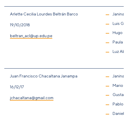
Arlette Cecilia Lourdes Beltrán Barco
Janina 
Luis Gar
19/10/2018
Hugo Ñ
beltran_acl@up.edu.pe
Paula H
Luz Aba
Juan Francisco Chacaltana Janampa
Janina 
Mario Te
16/12/17
Gustav
jchacaltana@gmail.com
Pablo L
Daniel T