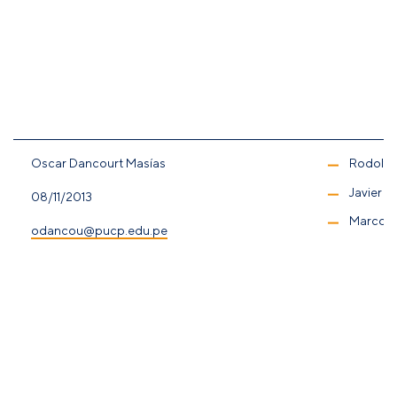
Oscar Dancourt Masías
Rodolfo
Javier Ig
08/11/2013
Marco V
odancou@pucp.edu.pe