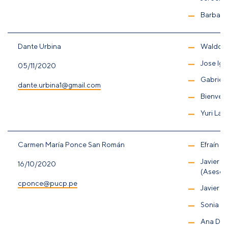
Barbara
Dante Urbina
Waldo M
Jose Ign
05/11/2020
Gabriel 
dante.urbina1@gmail.com
Bienven
Yuri La
Carmen María Ponce San Román
Efraín G
Javier I
16/10/2020
(Asesor
cponce@pucp.pe
Javier E
Sonia La
Ana Dam