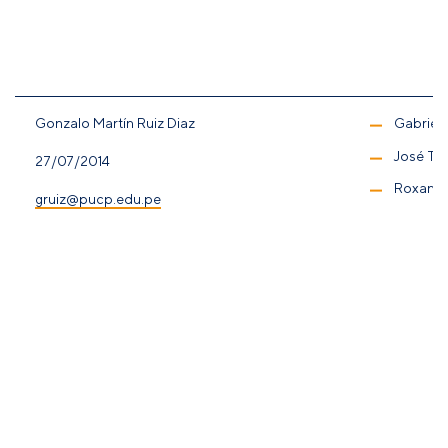
Gonzalo Martín Ruiz Diaz
Gabriela
José Tá
27/07/2014
Roxana 
gruiz@pucp.edu.pe