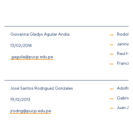
Giovanna Gladys Aguilar Andia
Rodolfo
Janina 
13/02/2014
Raul Ho
gaguila@pucp.edu.pe
Francis
José Santos Rodriguez Gonzales
Adolfo 
Gabriel
19/12/2013
Juan Jos
jrodrig@pucp.edu.pe