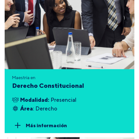
Maestría en
Derecho Constitucional
Modalidad:
Presencial
Área
: Derecho
Más información