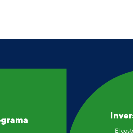
Inve
rograma
El cost