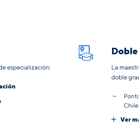
Doble
de especialización:
La maestr
doble gra
tación
Ponti
e
Chile
Ver m