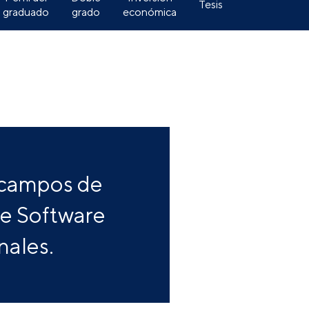
Tesis
graduado
grado
económica
s campos de
de Software
nales.