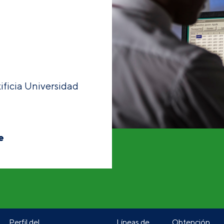
ificia Universidad
e
Perfil del
Líneas de
Obtención