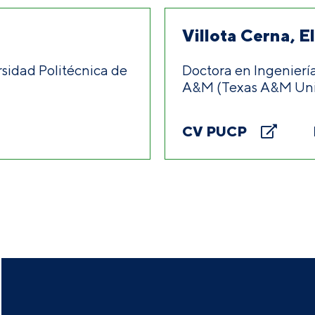
Villota Cerna, E
sidad Politécnica de
Doctora en Ingenierí
A&M (Texas A&M Univ
CV PUCP