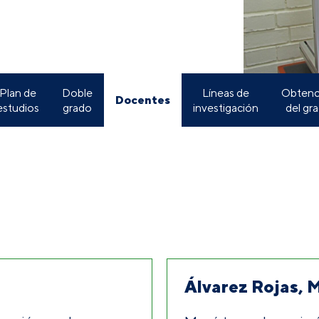
Plan de
Doble
Líneas de
Obtenc
Docentes
estudios
grado
investigación
del gr
Álvarez Rojas, 