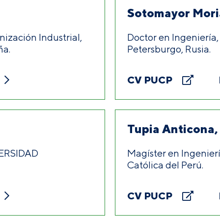
Sotomayor Moria
ización Industrial,
Doctor en Ingeniería,
ña.
Petersburgo, Rusia.
CV PUCP
Tupia Anticona,
IVERSIDAD
Magíster en Ingenier
Católica del Perú.
CV PUCP