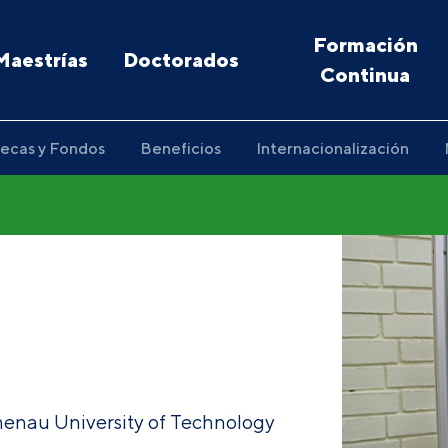
Formación
Maestrías
Doctorados
Continua
ecas y Fondos
Beneficios
Internacionalización
lmenau University of Technology