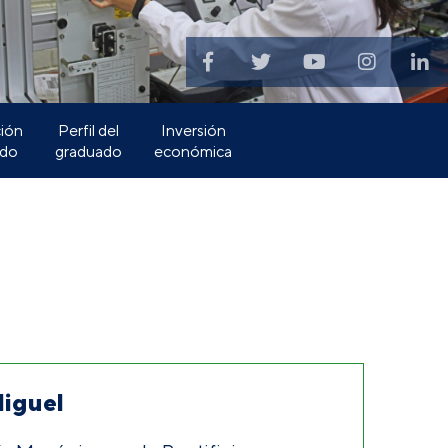
ión
Perfil del
Inversión
ado
graduado
económica
Miguel