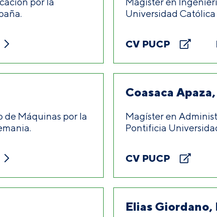
cación por la
Magíster en Ingenierí
paña.
Universidad Católica 
CV PUCP
Coasaca Apaza,
o de Máquinas por la
Magíster en Administ
emania.
Pontificia Universida
CV PUCP
Elias Giordano,