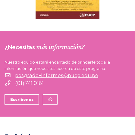
más información?
¿Necesitas
Nuestro equipo estará encantado de brindarte toda la
información que necesites acerca de este programa.
posgrado-informes@pucp.edu.pe
(01) 741 0181
Escríbenos