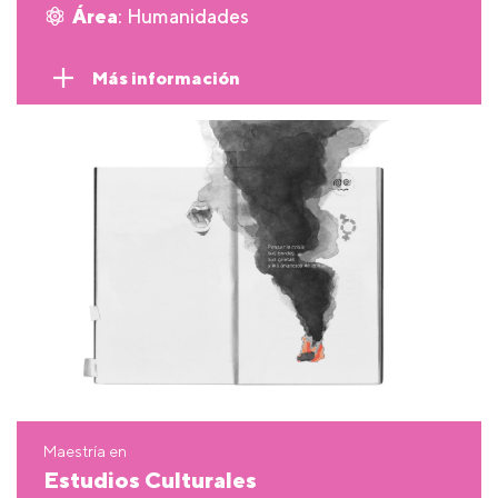
Área
: Humanidades
Más información
Maestría en
Estudios Culturales