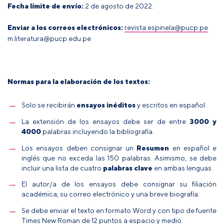
Fecha límite de envío:
2
de agosto de 2022.
Enviar a los correos electrónicos:
revista.espinela@pucp.pe
m.literatura@pucp.edu.pe
Normas para la elaboración de los textos:
Solo se recibirán
ensayos inéditos
y escritos en español.
La extensión de los ensayos debe ser de entre
3000 y
4000
palabras incluyendo la bibliografía.
Los ensayos deben consignar un
Resumen
en español e
inglés que no exceda las 150 palabras. Asimismo, se debe
incluir una lista de cuatro
palabras clave
en ambas lenguas.
El autor/a de los ensayos debe consignar su filiación
académica, su correo electrónico y una breve biografía.
Se debe enviar el texto en formato
Word
y con tipo de fuente
Times New Roman de 12 puntos a espacio y medio.