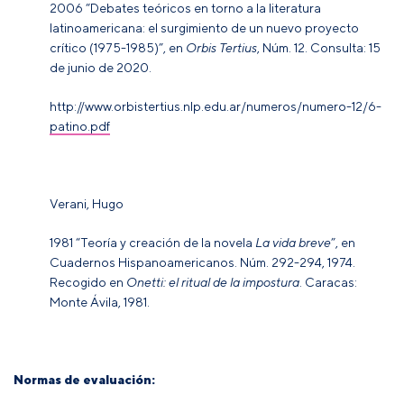
2006
“Debates teóricos en torno a la literatura
latinoamericana: el surgimiento de un nuevo proyecto
crítico (1975-1985)”, en
Orbis Tertius
, Núm. 12. Consulta: 15
de junio de 2020.
http://www.orbistertius.nlp.edu.ar/numeros/numero-12/6-
patino.pdf
Verani, Hugo
1981
“Teoría y creación de la novela
La vida breve
”, en
Cuadernos Hispanoamericanos.
Núm. 292-294, 1974.
Recogido en
Onetti: el ritual de la impostura
.
Caracas:
Monte Ávila, 1981.
Normas de evaluación: