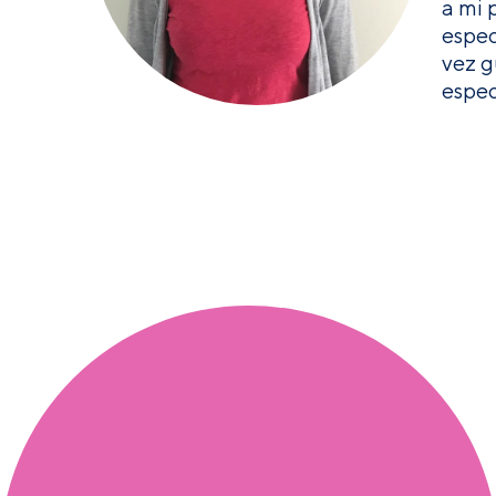
a mi 
espec
vez g
espec