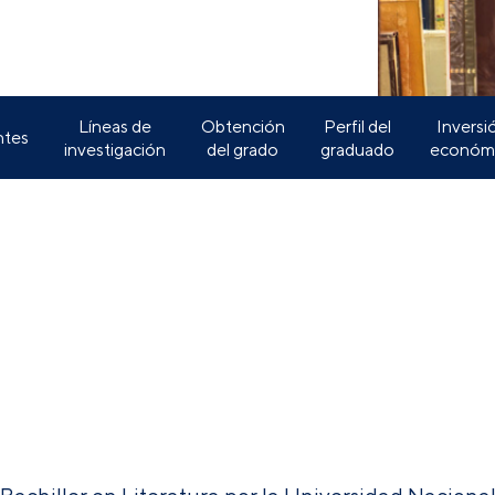
Líneas de
Obtención
Perfil del
Inversi
tes
investigación
del grado
graduado
económ