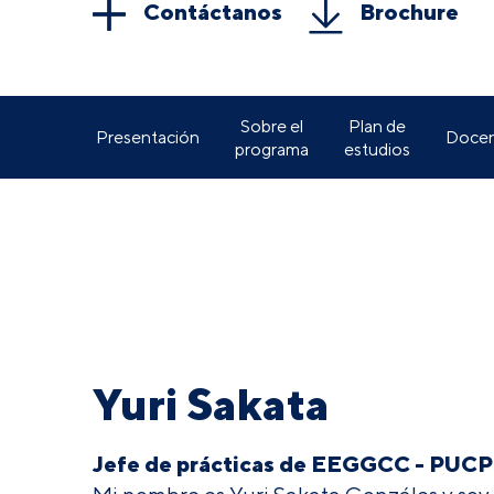
Contáctanos
Brochure
Sobre el
Plan de
Presentación
Docen
programa
estudios
Yuri Sakata
Jefe de prácticas de EEGGCC - PUCP