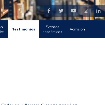
ón
Eventos
Testimonios
Admisión
ica
académicos