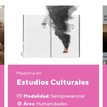
Maestría en
Estudios Culturales
Modalidad:
Semipresencial
Área
: Humanidades