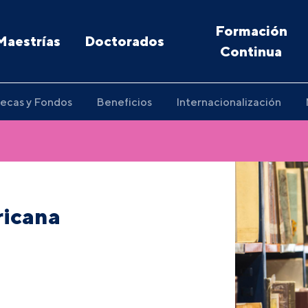
Formación
Maestrías
Doctorados
Continua
ecas y Fondos
Beneficios
Internacionalización
ricana