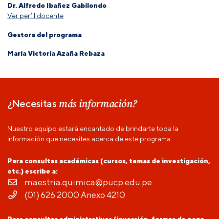
Dr. Alfredo Ibañez Gabilondo
Ver perfil docente
Gestora del programa
María Victoria Azaña Rebaza
más información?
¿Necesitas
Nuestro equipo estará encantado de brindarte toda la
información que necesites acerca de este programa.
Para consultas académicas (cursos, temas de investigación,
etc.) escribe a:
maestria.quimica@pucp.edu.pe
(01) 626 2000 Anexo 4210
Para consultas administrativas (inversión, formas de pago,