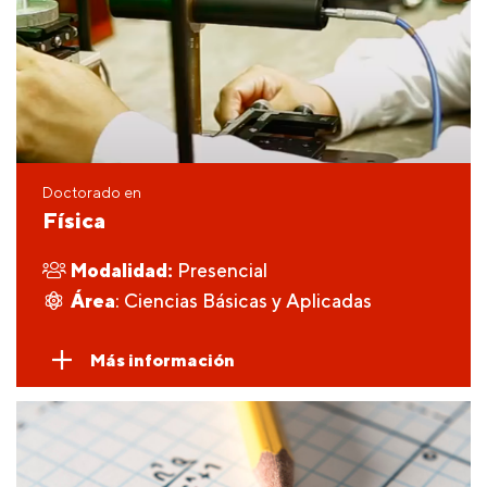
Doctorado en
Física
Modalidad:
Presencial
Área
: Ciencias Básicas y Aplicadas
Más información