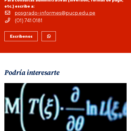
etc.) escribe a:
posgrado-informes@pucp.edu.pe
(01) 741 0181
Escríbenos
Podría interesarte