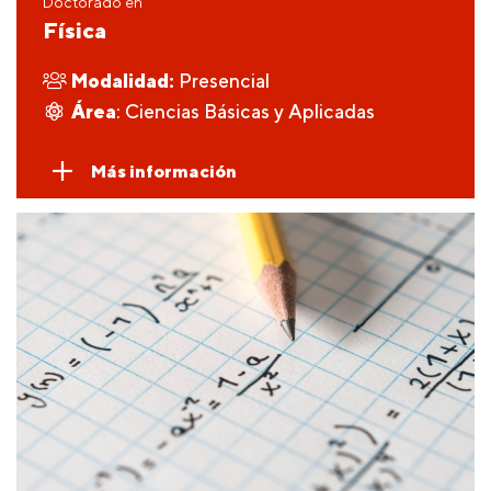
Doctorado en
Física
Modalidad:
Presencial
Área
: Ciencias Básicas y Aplicadas
Más información