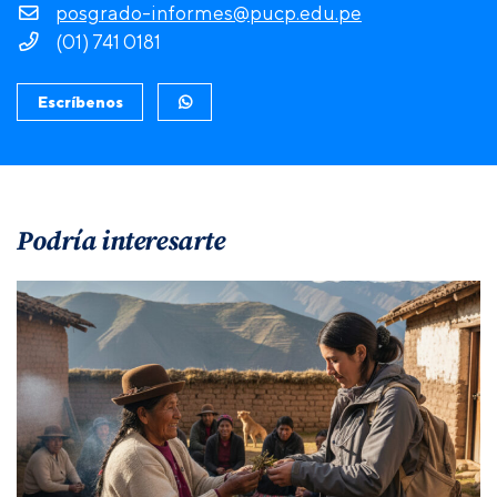
posgrado-informes@pucp.edu.pe
(01) 741 0181
Escríbenos
Podría interesarte