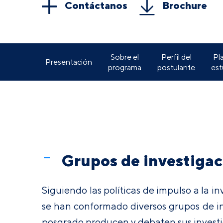
Contáctanos
Brochure
Sobre el
Perfil del
Pl
Presentación
programa
postulante
est
Grupos de investigac
Siguiendo las políticas de impulso a la i
se han conformado diversos grupos de inv
posgrado producen y debaten sus investi