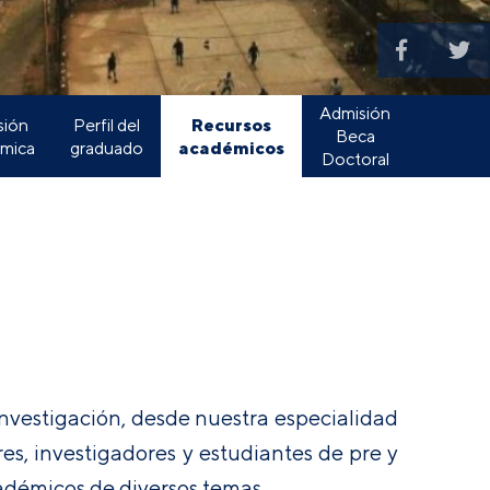
Admisión
Recursos
sión
Perfil del
Beca
académicos
mica
graduado
Doctoral
 Investigación, desde nuestra especialidad
es, investigadores y estudiantes de pre y
démicos de diversos temas.