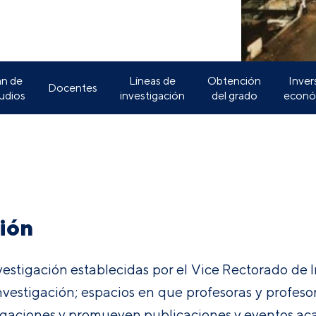
an de
Líneas de
Obtención
Inver
Docentes
udios
investigación
del grado
econó
ión
nvestigación establecidas por el Vice Rectorado de
estigación; espacios en que profesoras y profesor
gaciones y promueven publicaciones y eventos aca