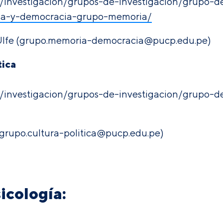
pe/investigacion/grupos-de-investigacion/grupo-
oria-y-democracia-grupo-memoria/
lfe (
grupo.memoria-democracia@pucp.edu.pe)
tica
pe/investigacion/grupos-de-investigacion/grupo-d
(grupo.cultura-politica@pucp.edu.pe)
icología: