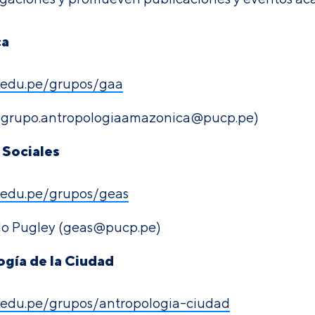
ca
p.edu.pe/grupos/gaa
(
grupo.antropologiaamazonica@pucp.pe)
 Sociales
p.edu.pe/grupos/geas
do Pugley
(
geas@pucp.pe)
gía de la Ciudad
p.edu.pe/grupos/antropologia-ciudad