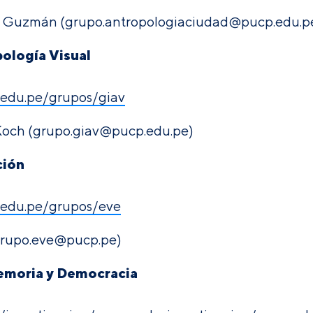
lo Guzmán (grupo.antropologiaciudad@pucp.edu.p
ología Visual
p.edu.pe/grupos/giav
Koch (grupo.giav@pucp.edu.pe)
ción
p.edu.pe/grupos/eve
grupo.eve@pucp.pe)
Memoria y Democracia