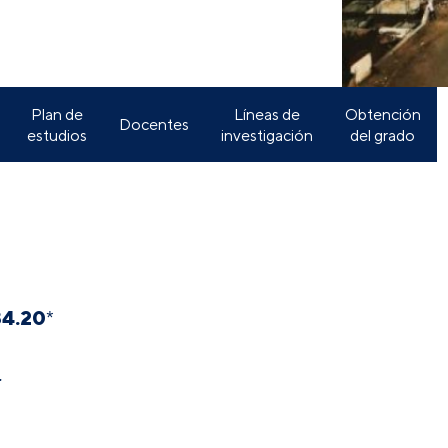
Plan de
Líneas de
Obtención
Docentes
estudios
investigación
del grado
34.20
*
.