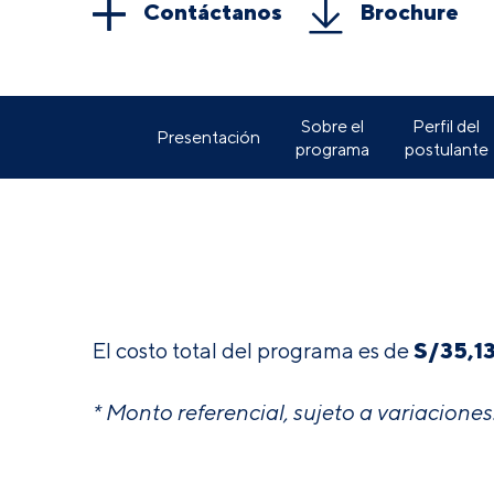
Contáctanos
Brochure
Sobre el
Perfil del
Presentación
programa
postulante
S/
35,1
El costo total del programa es de
* Monto referencial, sujeto a variaciones