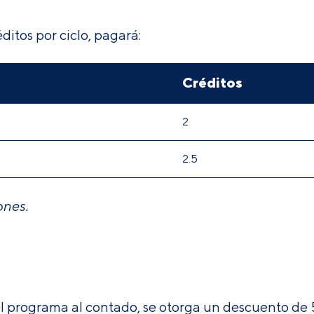
ditos por ciclo, pagará:
Créditos
2
2.5
ones.
del programa al contado, se otorga un descuento d