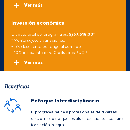
Ver más
Inversión económica
El costo total del programa es:
S/
57,518.30
*
* Monto sujeto a variaciones.
– 5% descuento por pago al contado
– 10% descuento para Graduados PUCP
Ver más
Beneficios
Enfoque Interdisciplinario
El programa reúne a profesionales de diversas
disciplinas para que los alumnos cuenten con una
formación integral