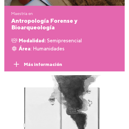
Maestría en
Antropología Forense y
Bioarqueología
Modalidad:
Semipresencial
Área
: Humanidades
Más información