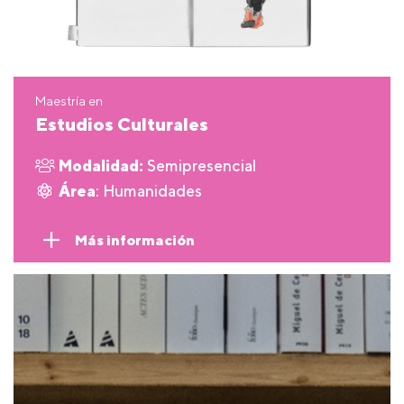
Maestría en
Estudios Culturales
Modalidad:
Semipresencial
Área
: Humanidades
Más información