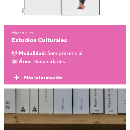
Maestría en
Estudios Culturales
Modalidad:
Semipresencial
Área
: Humanidades
Más información