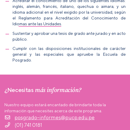
Acreditar el conocimiento de uno de los siguientes idiomas:
inglés, alemán, francés, italiano, quechua o aimara; y un
idioma adicional en el nivel exigido por la universidad, según
el
Reglamento para Acreditación del Conocimiento de
Idiomas ante las Unidades
.
Sustentar y aprobar una tesis de grado ante jurado y en acto
público.
Cumplir con las disposiciones institucionales de carácter
general y las especiales que apruebe la Escuela de
Posgrado.
más información?
¿Necesitas
Nuestro equipo estará encantado de brindarte toda la
información que necesites acerca de este programa.
posgrado-informes@pucp.edu.pe
(01) 741 0181