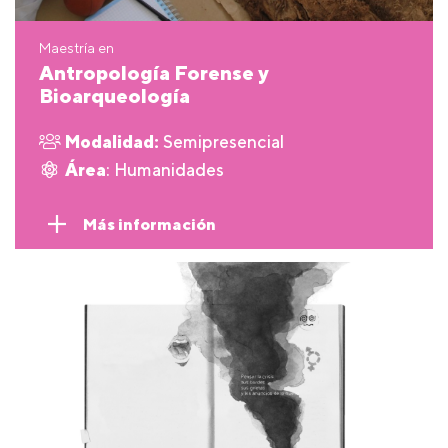
Maestría en
Antropología Forense y
Bioarqueología
Modalidad:
Semipresencial
Área
: Humanidades
Más información