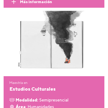
Más información
Maestría en
Estudios Culturales
Modalidad:
Semipresencial
Área
: Humanidades