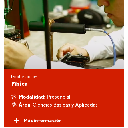
Doctorado en
Física
Modalidad:
Presencial
Área
: Ciencias Básicas y Aplicadas
Más información