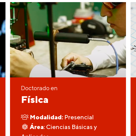
Doctorado en
Física
Modalidad:
Presencial
Área
: Ciencias Básicas y