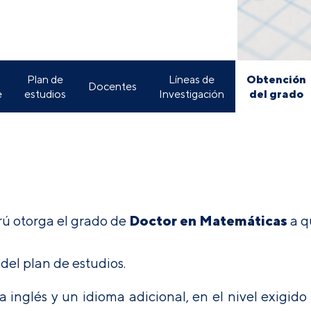
Obtención
Plan de
Líneas de
Docentes
del grado
e
estudios
Investigación
Doctor en Matemáticas
rú otorga el grado de
a q
del plan de estudios.
 inglés y un idioma adicional, en el nivel exigido