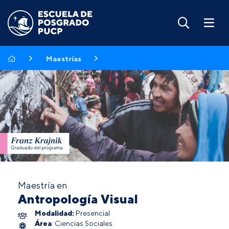
Maestrías
Maestría en
Antropología Visual
Modalidad:
Presencial
Área
: Ciencias Sociales