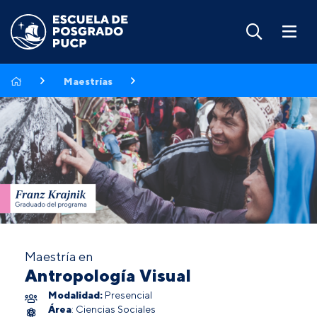
Maestrías
Maestría en
Antropología Visual
Modalidad:
Presencial
Área
: Ciencias Sociales