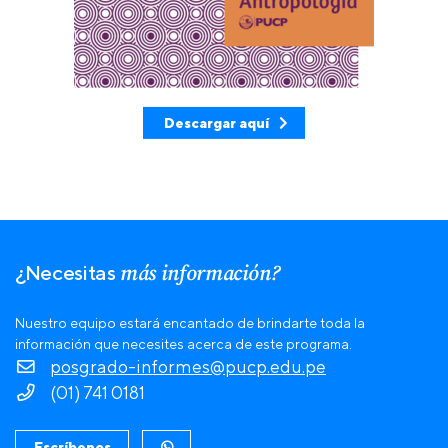
Descargar aquí
más información?
¿Necesitas
Nuestro equipo estará encantado de brindarte toda la
información que necesites acerca de este programa.
posgrado-informes@pucp.edu.pe
(01) 741 0181
Escríbenos