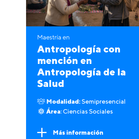
Maestría en
Antropología con
mención en
Antropología de la
Salud
Modalidad:
Semipresencial
Área
: Ciencias Sociales
Más información