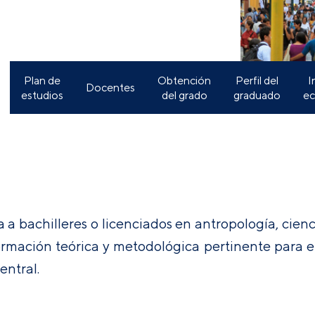
Plan de
Obtención
Perfil del
I
Docentes
estudios
del grado
graduado
e
 a bachilleres o licenciados en antropología, cienci
formación teórica y metodológica pertinente para el
entral.