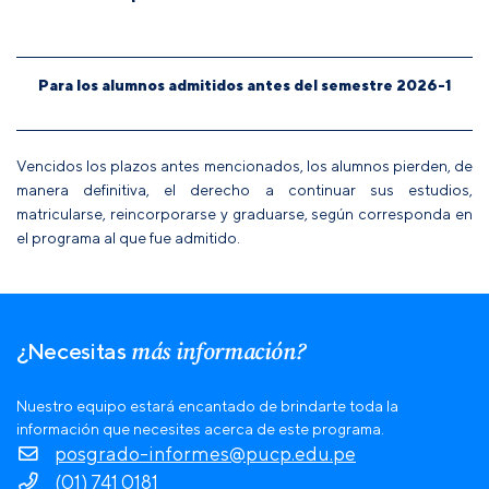
Para los alumnos admitidos antes del semestre 2026-1
Vencidos los plazos antes mencionados, los alumnos pierden, de
manera definitiva, el derecho a continuar sus estudios,
matricularse, reincorporarse y graduarse, según corresponda en
el programa al que fue admitido.
más información?
¿Necesitas
Nuestro equipo estará encantado de brindarte toda la
información que necesites acerca de este programa.
posgrado-informes@pucp.edu.pe
(01) 741 0181