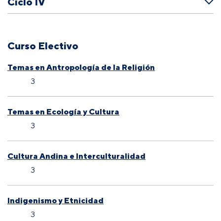
Ciclo IV
Curso Electivo
Temas en Antropología de la Religión
3
Temas en Ecología y Cultura
3
Cultura Andina e Interculturalidad
3
Indigenismo y Etnicidad
3