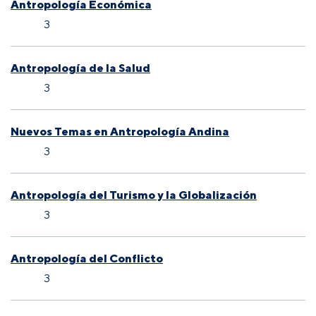
Antropología Económica
3
Antropología de la Salud
3
Nuevos Temas en Antropología Andina
3
Antropología del Turismo y la Globalización
3
Antropología del Conflicto
3