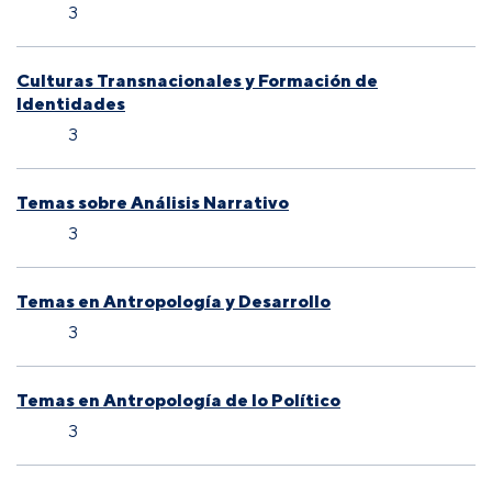
3
Culturas Transnacionales y Formación de
Identidades
3
Temas sobre Análisis Narrativo
3
Temas en Antropología y Desarrollo
3
Temas en Antropología de lo Político
3