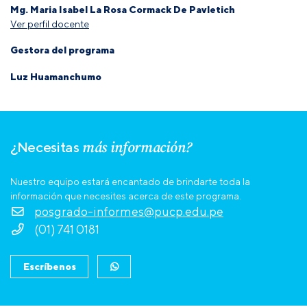
Mg. Maria Isabel La Rosa Cormack De Pavletich
Ver perfil docente
Gestora del programa
Luz Huamanchumo
más información?
¿Necesitas
Nuestro equipo estará encantado de brindarte toda la
información que necesites acerca de este programa.
posgrado-informes@pucp.edu.pe
(01) 741 0181
Escríbenos