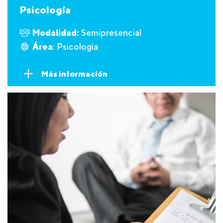
Psicología
Modalidad:
Semipresencial
Área
: Psicología
Más información