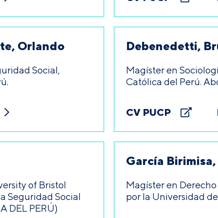
rte, Orlando
Debenedetti, B
uridad Social,
Magíster en Sociologí
ú.
Católica del Perú. A
CV PUCP
García Birimisa
ersity of Bristol
Magíster en Derecho 
la Seguridad Social
por la Universidad d
A DEL PERÚ)