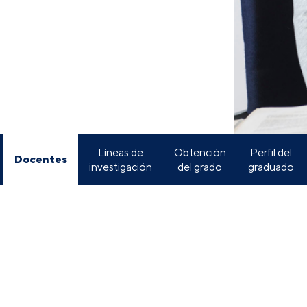
Líneas de
Obtención
Perfil del
Docentes
investigación
del grado
graduado