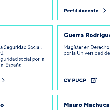
Perfil docente
Guerra Rodrigue
la Seguridad Social,
Magíster en Derecho 
ú.
por la Universidad d
uridad social por la
la, España.
CV PUCP
no
Mauro Machuca,