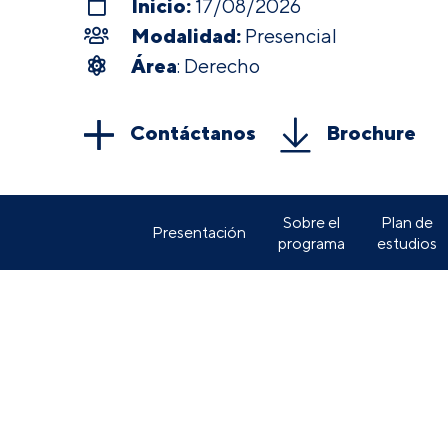
Inicio:
17/08/2026
Modalidad:
Presencial
Área
: Derecho
Contáctanos
Brochure
Sobre el
Plan de
Presentación
programa
estudios