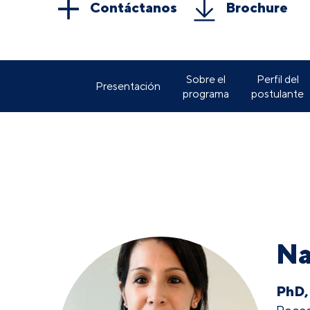
Contáctanos
Brochure
Sobre el
Perfil del
Presentación
programa
postulante
Na
PhD,