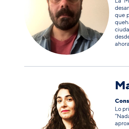
La M
desar
que p
queh
ciuda
desde
ahora
Ma
Consu
Lo pr
“Nad
apro