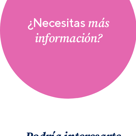
más
¿Necesitas
información?