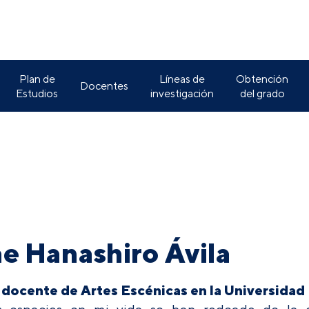
Plan de
Líneas de
Obtención
Docentes
Estudios
investigación
del grado
e Hanashiro Ávila
 docente de Artes Escénicas en la Universidad