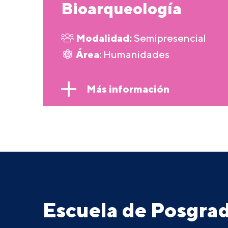
Bioarqueología
Modalidad:
Semipresencial
Área
: Humanidades
Más información
Escuela de Posgr