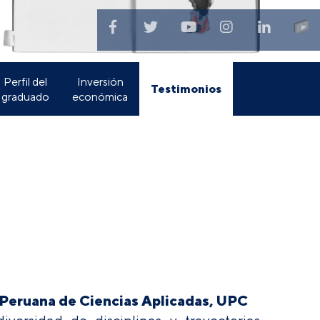
Perfil del
Inversión
Testimonios
graduado
económica
 Peruana de Ciencias Aplicadas, UPC