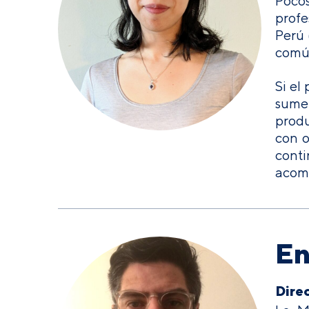
Poco
profe
Perú 
común
Si el
sumer
produ
con o
conti
acomp
En
Direc