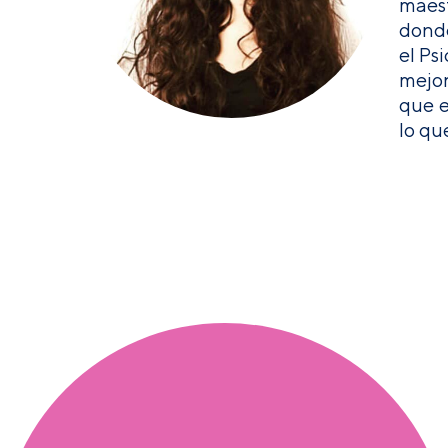
maest
donde
el Ps
mejor
que e
lo qu