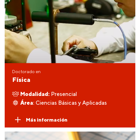
Doctorado en
Física
Modalidad:
Presencial
Área
: Ciencias Básicas y Aplicadas
Más información