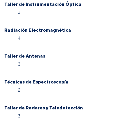
Taller de Instrumentación Óptica
3
Radiación Electromagnética
4
Taller de Antenas
3
Técnicas de Espectroscopía
2
Taller de Radares y Teledetección
3