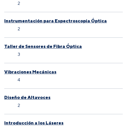
2
Instrumentación para Espectroscopia Óptica
2
Taller de Sensores de Fibra Óptica
3
Vibraciones Mecánicas
4
Diseño de Altavoces
2
Introducción a los Láseres