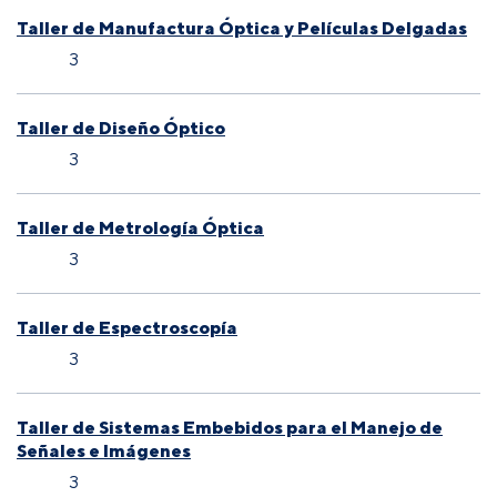
Taller de Manufactura Óptica y Películas Delgadas
3
Taller de Diseño Óptico
3
Taller de Metrología Óptica
3
Taller de Espectroscopía
3
Taller de Sistemas Embebidos para el Manejo de
Señales e Imágenes
3