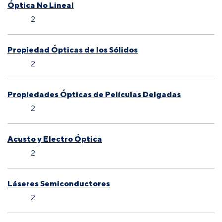
Óptica No Lineal
2
Propiedad Ópticas de los Sólidos
2
Propiedades Ópticas de Películas Delgadas
2
Acusto y Electro Óptica
2
Láseres Semiconductores
2