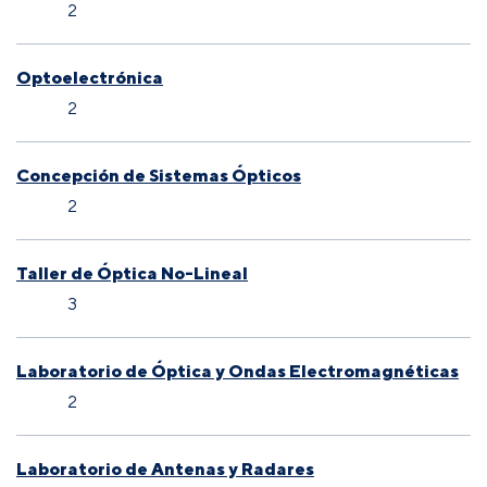
2
Optoelectrónica
2
Concepción de Sistemas Ópticos
2
Taller de Óptica No-Lineal
3
Laboratorio de Óptica y Ondas Electromagnéticas
2
Laboratorio de Antenas y Radares