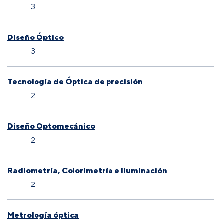
3
Diseño Óptico
3
Tecnología de Óptica de precisión
2
Diseño Optomecánico
2
Radiometría, Colorimetría e Iluminación
2
Metrología óptica