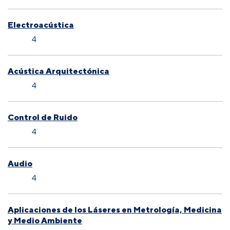
Electroacústica
4
Acústica Arquitectónica
4
Control de Ruido
4
Audio
4
Aplicaciones de los Láseres en Metrología, Medicina
y Medio Ambiente