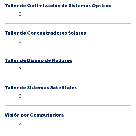
Taller de Optimización de Sistemas Ópticos
3
Taller de Concentradores Solares
3
Taller de Diseño de Radares
3
Taller de Sistemas Satelitales
3
Visión por Computadora
3