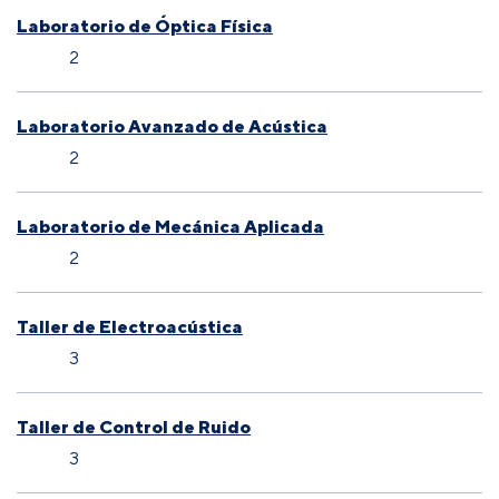
Laboratorio de Óptica Física
2
Laboratorio Avanzado de Acústica
2
Laboratorio de Mecánica Aplicada
2
Taller de Electroacústica
3
Taller de Control de Ruido
3