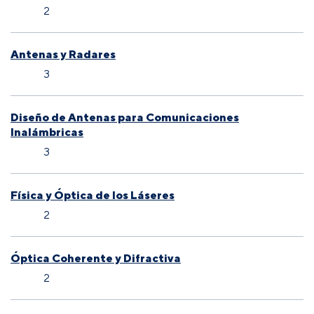
2
Antenas y Radares
3
Diseño de Antenas para Comunicaciones
Inalámbricas
3
Física y Óptica de los Láseres
2
Óptica Coherente y Difractiva
2