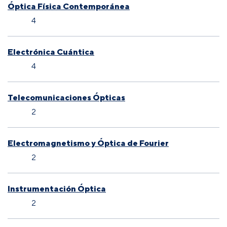
Óptica Física Contemporánea
4
Electrónica Cuántica
4
Telecomunicaciones Ópticas
2
Electromagnetismo y Óptica de Fourier
2
Instrumentación Óptica
2