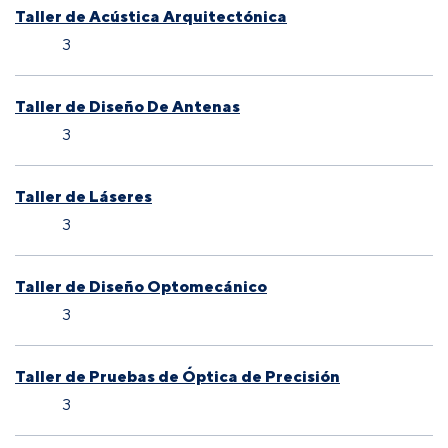
Taller de Acústica Arquitectónica
3
Taller de Diseño De Antenas
3
Taller de Láseres
3
Taller de Diseño Optomecánico
3
Taller de Pruebas de Óptica de Precisión
3