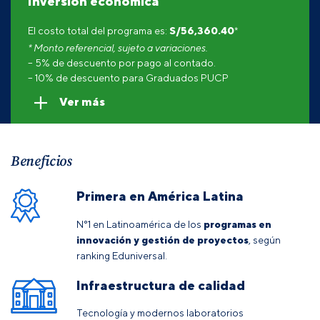
Inversión económica
El costo total del programa es:
S/
56,360.40
*
* Monto referencial, sujeto a variaciones.
– 5% de descuento por pago al contado.
– 10% de descuento para Graduados PUCP
Ver más
Beneficios
Primera en América Latina
N°1 en Latinoamérica de los
programas en
innovación y gestión de proyectos
, según
ranking Eduniversal
.
Infraestructura de calidad
Tecnología y modernos laboratorios