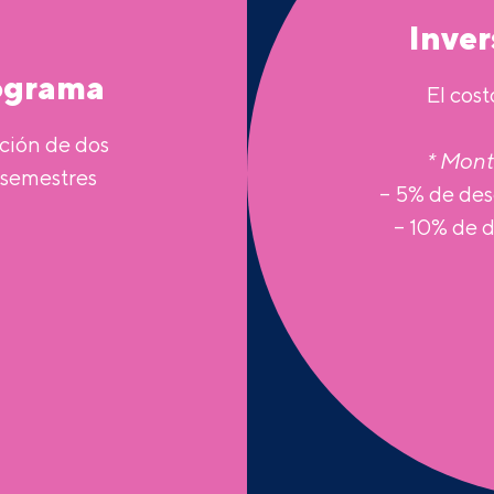
Inve
rograma
El cost
ción de dos
* Mont
 semestres
– 5% de des
– 10% de 