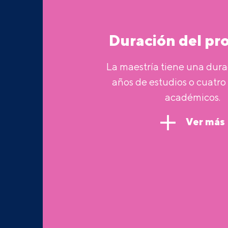
Duración del p
La maestría tiene una dura
años de estudios o cuatro
académicos.
Ver más