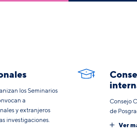
onales
Consej
intern
ganizan los Seminarios
convocan a
Consejo C
nales y extranjeros
de Posgr
s investigaciones.
Ver m