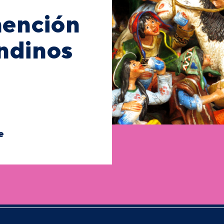
mención
ndinos
e