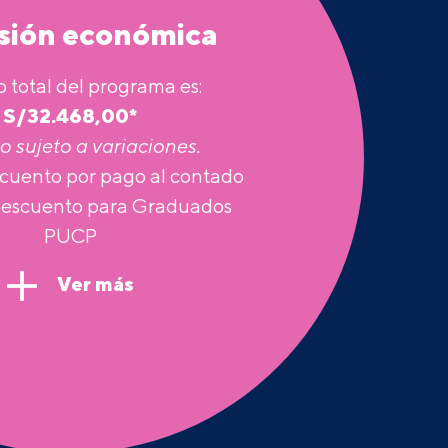
rsión económica
o total del programa es:
S/
32.468,00
*
o sujeto a variaciones.
cuento por pago al contado
descuento para Graduados
PUCP
Ver más