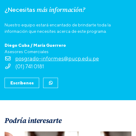
más información?
¿Necesitas
Nuestro equipo estará encantado de brindarte toda la
información que necesites acerca de este programa.
Diego Cuba / María Guerrero
Asesores Comerciales
posgrado-informes@pucp.edu.pe
(01) 741 0181
Escríbenos
Podría interesarte