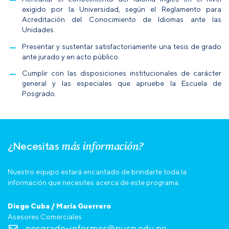
exigido por la Universidad, según el
Reglamento para
Acreditación del Conocimiento de Idiomas ante las
Unidades
.
Presentar y sustentar satisfactoriamente una tesis de grado
ante jurado y en acto público.
Cumplir con las disposiciones institucionales de carácter
general y las especiales que apruebe la Escuela de
Posgrado.
más información?
¿Necesitas
Nuestro equipo estará encantado de brindarte toda la
información que necesites acerca de este programa.
Diego Cuba / María Guerrero
Asesores Comerciales
posgrado-informes@pucp.edu.pe