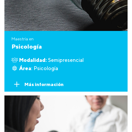
Maestría en
Psicología
Modalidad:
Semipresencial
Área
: Psicología
Más información