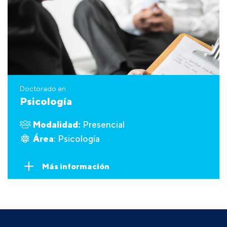
Doctorado en
Psicología
Modalidad:
Presencial
Área
: Psicología
Más información