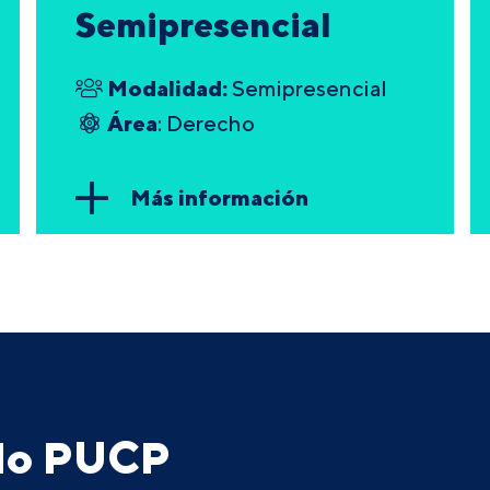
Semipresencial
Modalidad:
Semipresencial
Área
: Derecho
Más información
ado PUCP