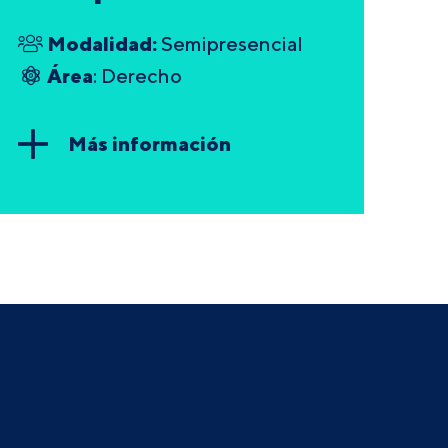
Modalidad:
Semipresencial
Área
: Derecho
Más información