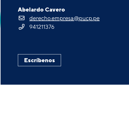
Abelardo Cavero
derecho.empresa@pucp.pe
941211376
Escríbenos