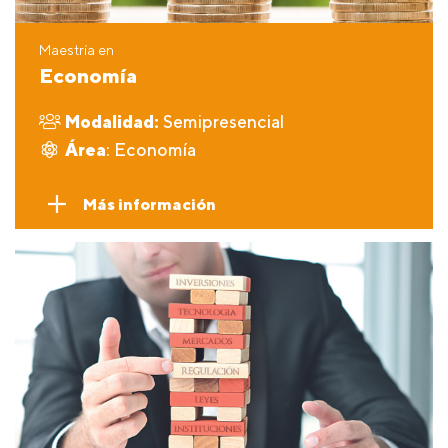
Maestría en
Economía
Modalidad:
Semipresencial
Área
: Economía
Más información