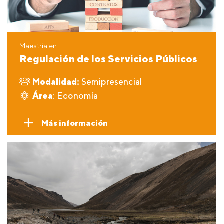
Maestría en
Regulación de los Servicios Públicos
Modalidad:
Semipresencial
Área
: Economía
Más información