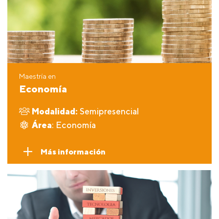
Maestría en
Economía
Modalidad:
Semipresencial
Área
: Economía
Más información