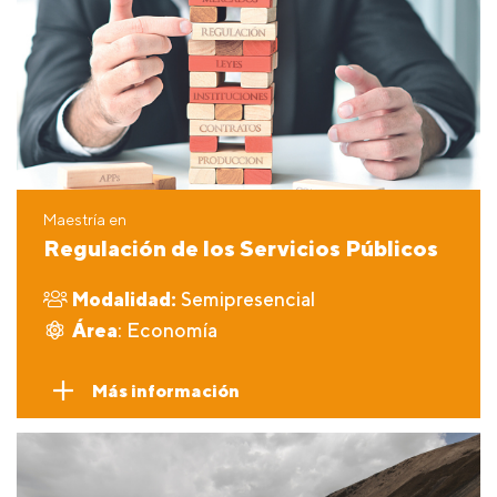
Maestría en
Regulación de los Servicios Públicos
Modalidad:
Semipresencial
Área
: Economía
Más información