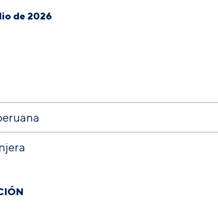
ulio de 2026
peruana
njera
CIÓN