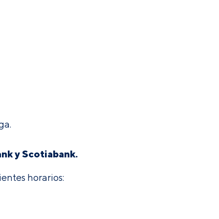
ga.
nk y Scotiabank.
uientes horarios: