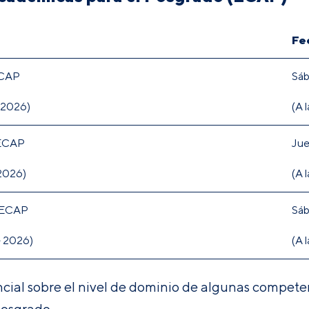
Fe
ECAP
Sáb
e 2026)
(A 
 ECAP
Jue
 2026)
(A 
– ECAP
Sáb
de 2026)
(A 
ncial sobre el nivel de dominio de algunas compet
posgrado.