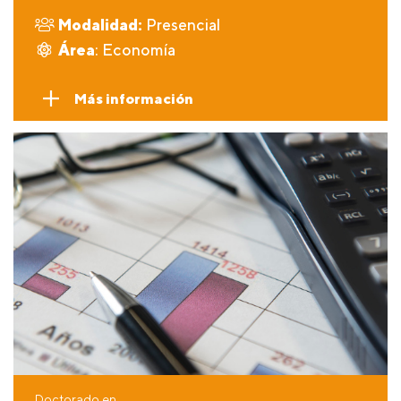
Modalidad:
Presencial
Área
: Economía
Más información
Doctorado en