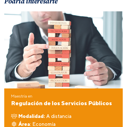
Podría interesarte
Maestría en
Regulación de los Servicios Públicos
Modalidad:
A distancia
Área
: Economía