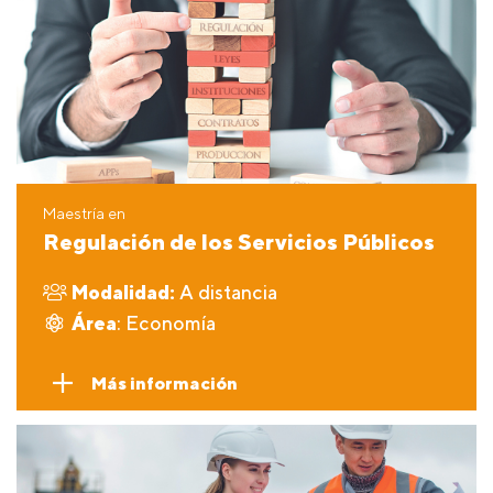
Maestría en
Regulación de los Servicios Públicos
Modalidad:
A distancia
Área
: Economía
Más información