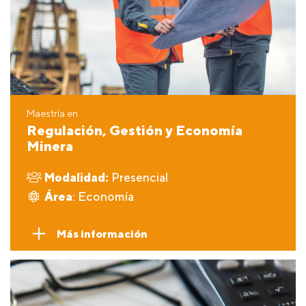
Maestría en
Regulación, Gestión y Economía
Minera
Modalidad:
Presencial
Área
: Economía
Más información