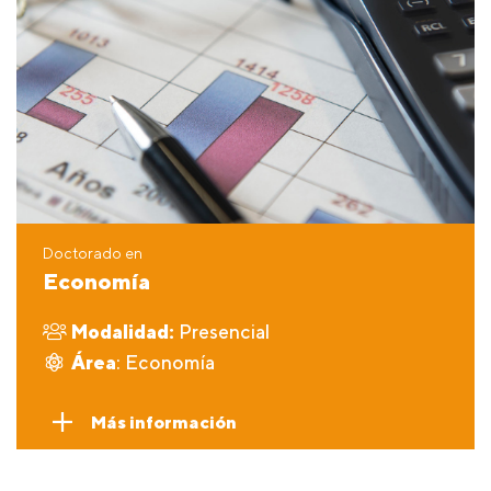
Doctorado en
Economía
Modalidad:
Presencial
Área
: Economía
Más información