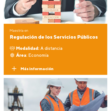
Maestría en
Regulación de los Servicios Públicos
Modalidad:
A distancia
Área
: Economía
Más información