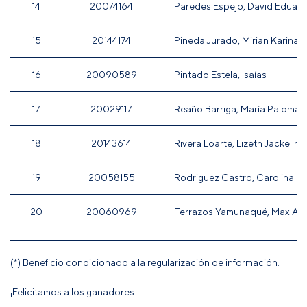
14
20074164
Paredes Espejo, David Eduar
15
20144174
Pineda Jurado, Mirian Karina
16
20090589
Pintado Estela, Isaías
17
20029117
Reaño Barriga, María Paloma
18
20143614
Rivera Loarte, Lizeth Jackeline 
19
20058155
Rodriguez Castro, Carolina S
20
20060969
Terrazos Yamunaqué, Max An
(*) Beneficio condicionado a la regularización de información.
¡Felicitamos a los ganadores!