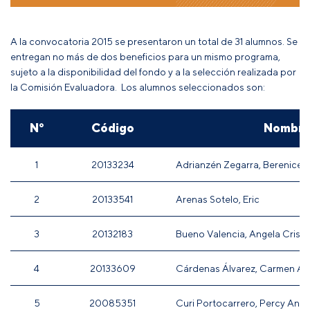
A la convocatoria 2015 se presentaron un total de 31 alumnos. Se
entregan no más de dos beneficios para un mismo programa,
sujeto a la disponibilidad del fondo y a la selección realizada por
la Comisión Evaluadora. Los alumnos seleccionados son:
N°
Código
Nombr
1
20133234
Adrianzén Zegarra, Berenice E
2
20133541
Arenas Sotelo, Eric
3
20132183
Bueno Valencia, Angela Cristi
4
20133609
Cárdenas Álvarez, Carmen Ali
5
20085351
Curi Portocarrero, Percy Anto