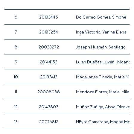
6
20133445
Do Carmo Gomes, Simone
7
20133254
Inga Victorio, Yanina Elena
8
20033272
Joseph Huamán, Santiago
9
20144153
Luján Dueñas, Juvenil Nicanor
10
20133413
Magallanes Pineda, María Mari
11
20008088
Mendoza Flores, Mariel Milagr
12
20143803
Muñoz Zuñiga, Aissa Olenka
13
20076812
NEyra Camarena, Magna Mod