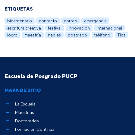
ETIQUETAS
bicentenario
contacto
correo
emergencia
escritura creativa
festival
innovación
internacional
logro
maestría
naples
posgrado
teléfono
Tics
Escuela de Posgrado PUCP
MAPA DE SITIO
La Escuela
Maestrías
Doctorados
Formación Continua