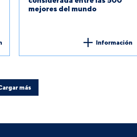
considerada entre las 500
mejores del mundo
n
Información
Cargar más